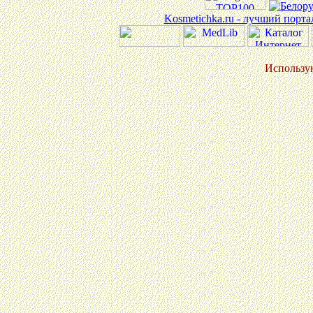
Kosmetichka.ru - лучший порт
Использу