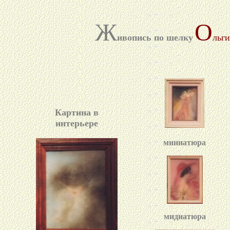
Ж
О
ивопись по шелку
льги
Картина в
интерьере
миниатюра
мидиатюра